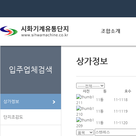
조합소개
상가정보
입주업체검색
사진
동
호수
11동
11-1118
상가정보
11동
11-1119
단지조감도
11동
11-1120