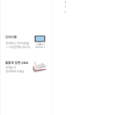
<
1
>