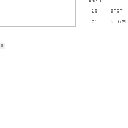
홈페이지
업종
중고공구
품목
공구및잡화