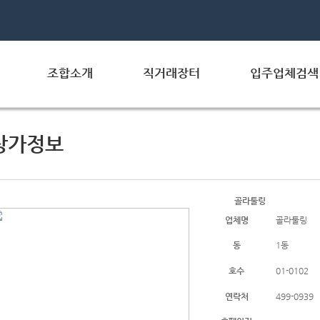
조합소개
직거래장터
입주업체검색
상가정보
골라툴링
업체명
골라툴링
동
1동
호수
01-0102
연락처
499-0939